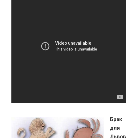
Брак
для
Львов