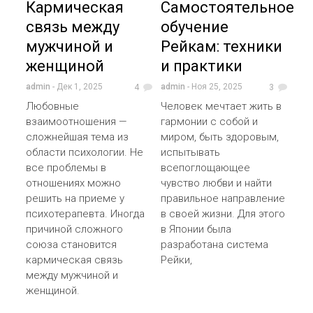
Кармическая
Самостоятельное
связь между
обучение
мужчиной и
Рейкам: техники
женщиной
и практики
admin
- Дек 1, 2025
admin
- Ноя 25, 2025
4
3
Любовные
Человек мечтает жить в
взаимоотношения —
гармонии с собой и
сложнейшая тема из
миром, быть здоровым,
области психологии. Не
испытывать
все проблемы в
всепоглощающее
отношениях можно
чувство любви и найти
решить на приеме у
правильное направление
психотерапевта. Иногда
в своей жизни. Для этого
причиной сложного
в Японии была
союза становится
разработана система
кармическая связь
Рейки,
между мужчиной и
женщиной.