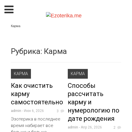
Карма
Рубрика:
Карма
КАРМА
КАРМА
Как очистить
Способы
карму
рассчитать
самостоятельно
карму и
нумерологию по
admin
- Июн 6, 2026
3
дате рождения
Эзотерика в последнее
время набирает все
admin
- Апр 26, 2026
2
больше и больше