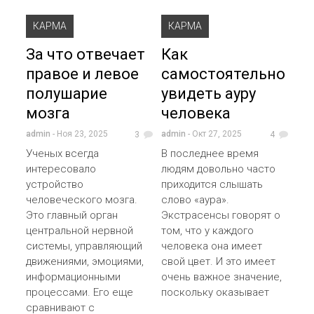
КАРМА
КАРМА
За что отвечает
Как
правое и левое
самостоятельно
полушарие
увидеть ауру
мозга
человека
admin
- Ноя 23, 2025
admin
- Окт 27, 2025
3
4
Ученых всегда
В последнее время
интересовало
людям довольно часто
устройство
приходится слышать
человеческого мозга.
слово «аура».
Это главный орган
Экстрасенсы говорят о
центральной нервной
том, что у каждого
системы, управляющий
человека она имеет
движениями, эмоциями,
свой цвет. И это имеет
информационными
очень важное значение,
процессами. Его еще
поскольку оказывает
сравнивают с