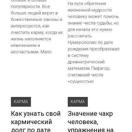
На пути обретения
популярности. Все
жизненной мудрости
больше людей верят в
человеку может помочь
божественные законы и
знание числа судьбы, но
интересуются, как
для начала его нужно
очистить карму, когда их
рассчитать.
жизнь наполняется
Нумерологию по дате
невезением и
рождения преобразовал
несчастьями. Мало
в систему
древнегреческий
математик Пифагор,
считавший числа
«сущностью
КАРМА
КАРМА
Как узнать свой
Значение чакр
кармический
человека,
долг по дате
упражнения на