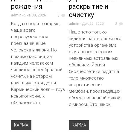
рождения
раскрытие и
очистку
admin
- Янв 30, 2026
5
Когда говорят о карме,
admin
- Дек 25, 2025
3
чаще всего
Наше тело только
подразумевается
видимая часть сложного
предназначение
устройства организма,
человека в жизни. Но
окутанного коконом
помимо миссии, за
невидимых астральных
каждым человеком
оболочек. Йоги и
числится своеобразный
биоэнергетики видят на
«счет», на котором
теле множество
накапливаются долги.
энергетических
Кармический долг — груз
мембран, производящих
невыполненных
обмен жизненной силой
обязательств,
с миром. Это чакры
КАРМА
КАРМА