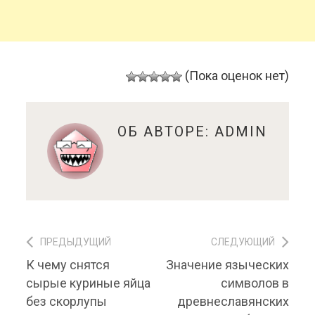
(Пока оценок нет)
ОБ АВТОРЕ:
ADMIN
ПРЕДЫДУЩИЙ
СЛЕДУЮЩИЙ
Навигация по записям
Предыдущий
К чему снятся
Значение языческих
Следующий
материал:
материал:
сырые куриные яйца
символов в
без скорлупы
древнеславянских