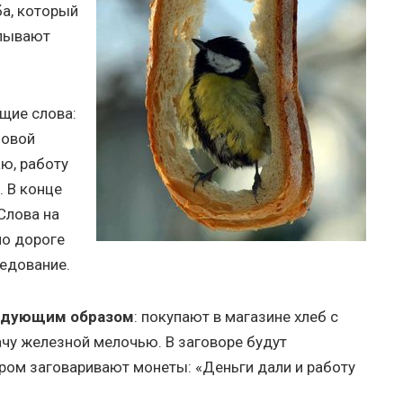
ба, который
елывают
щие слова:
новой
аю, работу
. В конце
Слова на
по дороге
седование.
едующим образом
: покупают в магазине хлеб с
ачу железной мелочью. В заговоре будут
чером заговаривают монеты: «Деньги дали и работу