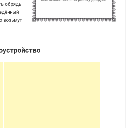
ать обряды
ведённый
го возьмут
оустройство