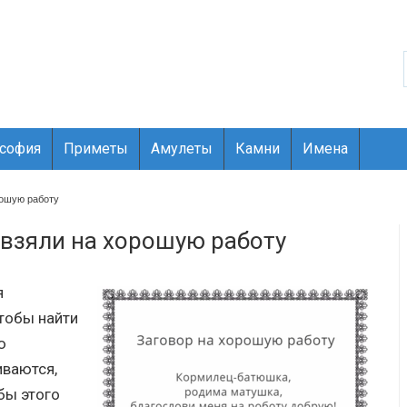
ософия
Приметы
Амулеты
Камни
Имена
рошую работу
 взяли на хорошую работу
я
тобы найти
ю
иваются,
бы этого