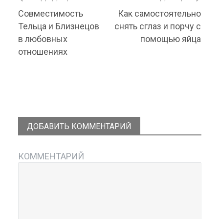
Навигация по записям
Предыдущий
Совместимость
Как самостоятельно
Следующий
материал:
материал:
Тельца и Близнецов
снять сглаз и порчу с
в любовных
помощью яйца
отношениях
ДОБАВИТЬ КОММЕНТАРИЙ
КОММЕНТАРИЙ