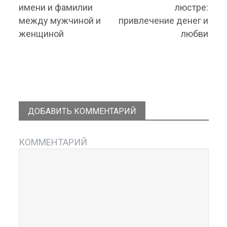
материал:
материал:
имени и фамилии
люстре:
между мужчиной и
привлечение денег и
женщиной
любви
ДОБАВИТЬ КОММЕНТАРИЙ
КОММЕНТАРИЙ