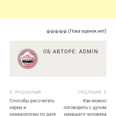
(Пока оценок нет)
ОБ АВТОРЕ:
ADMIN
ПРЕДЫДУЩИЙ
СЛЕДУЮЩИЙ
Навигация по записям
Предыдущий
Способы рассчитать
Следующий
Как можно
материал:
материал:
карму и
поговорить с духом
нумерологию по дате
умершего человека