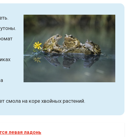
еть.
бутоны.
ромат
иках
на
т смола на коре хвойных растений.
тся левая ладонь