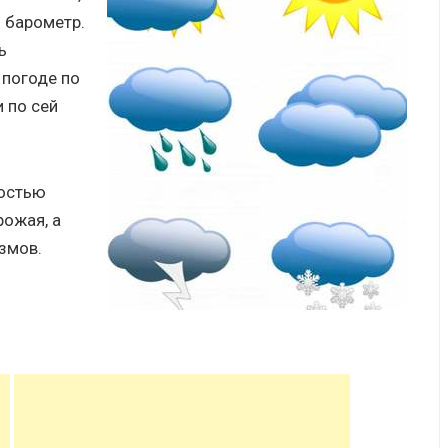
 барометр.
ь
 погоде по
 по сей
ностью
рожая, а
змов.