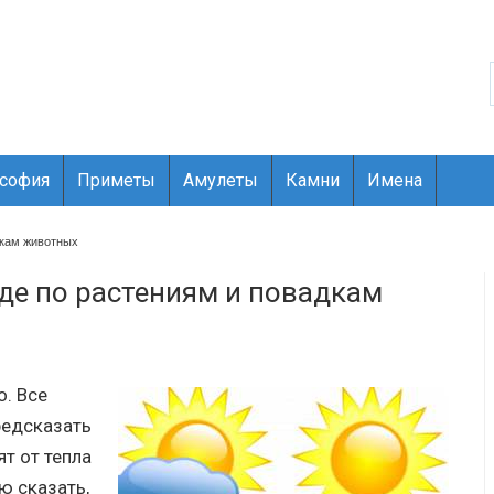
ософия
Приметы
Амулеты
Камни
Имена
дкам животных
де по растениям и повадкам
о. Все
редсказать
т от тепла
ю сказать,