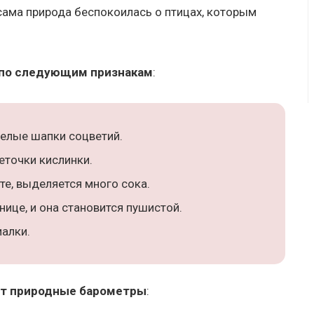
сама природа беспокоилась о птицах, которым
 по следующим признакам
:
белые шапки соцветий.
еточки кислинки.
те, выделяется много сока.
ице, и она становится пушистой.
алки.
т природные барометры
: