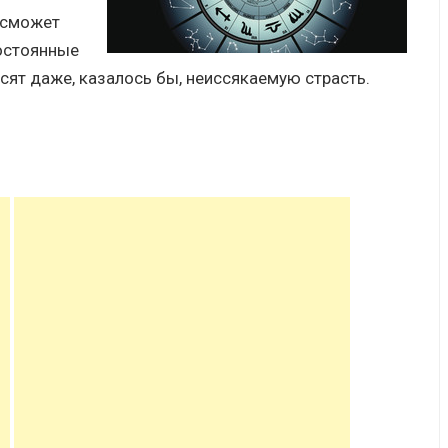
 сможет
остоянные
сят даже, казалось бы, неиссякаемую страсть.