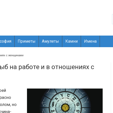
ософия
Приметы
Амулеты
Камни
Имена
ениях с женщинами
б на работе и в отношениях с
оей
красно
олом, но
жчина-