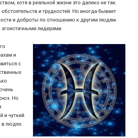
вом, хотя в реальной жизни это далеко не так.
обстоятельств и трудностей. Но иногда бывает
ьности и доброты по отношению к другим людям.
о эгоистичными лидерами.
го
ахам и
виться с
ственных
ько
 очень
оюз. Но
и
й и чуткий
 в людях.