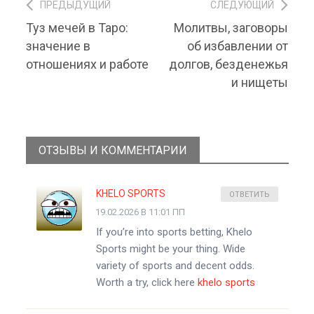
ПРЕДЫДУЩИЙ
СЛЕДУЮЩИЙ
Навигация по записям
Предыдущий
Туз мечей в Таро:
Молитвы, заговоры
Следующий
материал:
материал:
значение в
об избавлении от
отношениях и работе
долгов, безденежья
и нищеты
ОТЗЫВЫ И КОММЕНТАРИИ
KHELO SPORTS
ОТВЕТИТЬ
19.02.2026 В 11:01 ПП
If you’re into sports betting, Khelo
Sports might be your thing. Wide
variety of sports and decent odds.
Worth a try, click here
khelo sports